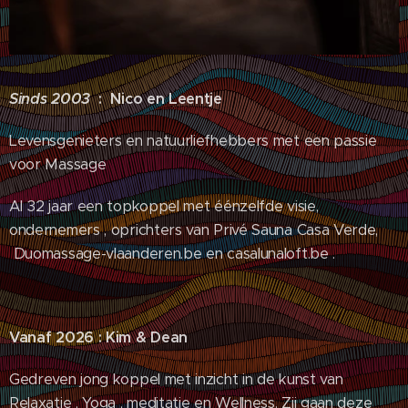
Sinds 2003
: Nico en Leentje
Levensgenieters en natuurliefhebbers met een passie
voor Massage
Al 32 jaar een topkoppel met éénzelfde visie,
ondernemers , oprichters van Privé Sauna Casa Verde,
Duomassage-vlaanderen.be en casalunaloft.be .
Vanaf 2026 : Kim & Dean
Gedreven jong koppel met inzicht in de kunst van
Relaxatie , Yoga , meditatie en Wellness. Zij gaan deze